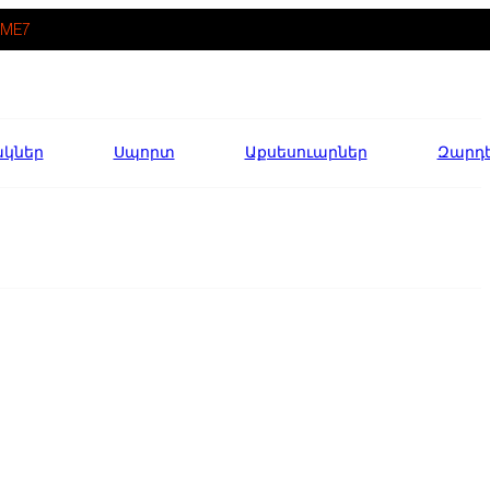
ME7
ակներ
Սպորտ
Աքսեսուարներ
Զարդ