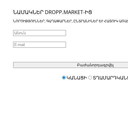
ՆԱՄԱԿՆԵՐ DROPP.MARKET-ԻՑ
ՆՈՐՈՒԹՅՈՒՆՆԵՐ, ԳԱՂԱՓԱՐՆԵՐ, ԸՆՏՐԱՆԻՆԵՐ ԵՒ ՀԱՏՈՒԿ ԱՌԱ
Բաժանորդագրվել
ԿԱՆԱՑԻ
ՏՂԱՄԱՐԴԿԱՆ