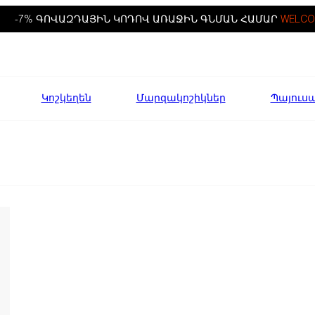
-7% ԳՈՎԱԶԴԱՅԻՆ ԿՈԴՈՎ ԱՌԱՋԻՆ ԳՆՄԱՆ ՀԱՄԱՐ
WELCO
Կոշկեղեն
Մարզակոշիկներ
Պայուս