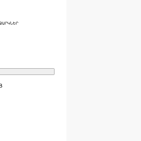
ՋԱՐԿՆԵՐ
Ց