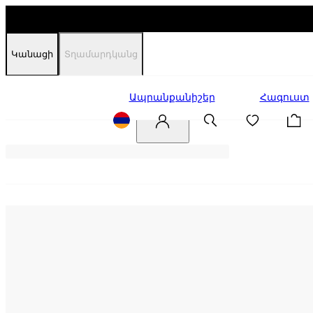
Կանացի
Տղամարդկանց
Զեղչեր
Ապրանքանիշեր
Հագուստ