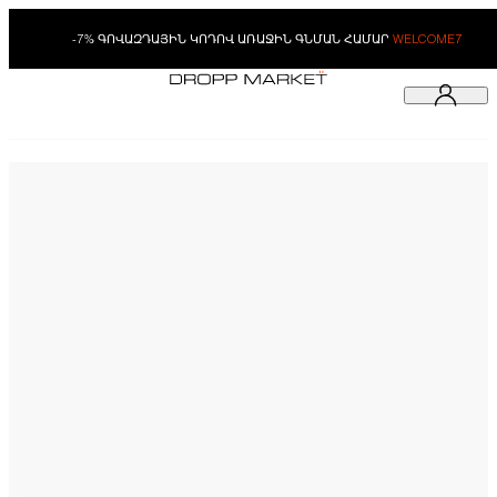
-7% ԳՈՎԱԶԴԱՅԻՆ ԿՈԴՈՎ ԱՌԱՋԻՆ ԳՆՄԱՆ ՀԱՄԱՐ
WELCOME7