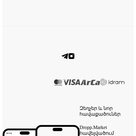
Զեղչեր և նոր
հավաքածուներ
Dropp.Market
հավելվածում