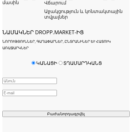
մասին
Վճարում
Աջակցություն և կոնտակտային
տվյալներ
ՆԱՄԱԿՆԵՐ DROPP.MARKET-ԻՑ
ՆՈՐՈՒԹՅՈՒՆՆԵՐ, ԳԱՂԱՓԱՐՆԵՐ, ԸՆՏՐԱՆԻՆԵՐ ԵՒ ՀԱՏՈՒԿ Ա
ՌԱՋԱՐԿՆԵՐ
ԿԱՆԱՑԻ
ՏՂԱՄԱՐԴԿԱՆՑ
Բաժանորդագրվել