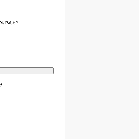
ՋԱՐԿՆԵՐ
Ց