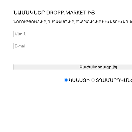
ՆԱՄԱԿՆԵՐ DROPP.MARKET-ԻՑ
ՆՈՐՈՒԹՅՈՒՆՆԵՐ, ԳԱՂԱՓԱՐՆԵՐ, ԸՆՏՐԱՆԻՆԵՐ ԵՒ ՀԱՏՈՒԿ ԱՌԱ
Բաժանորդագրվել
ԿԱՆԱՑԻ
ՏՂԱՄԱՐԴԿԱՆ