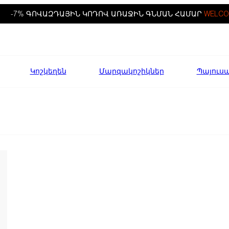
-7% ԳՈՎԱԶԴԱՅԻՆ ԿՈԴՈՎ ԱՌԱՋԻՆ ԳՆՄԱՆ ՀԱՄԱՐ
WELCO
Կոշկեղեն
Մարզակոշիկներ
Պայուս