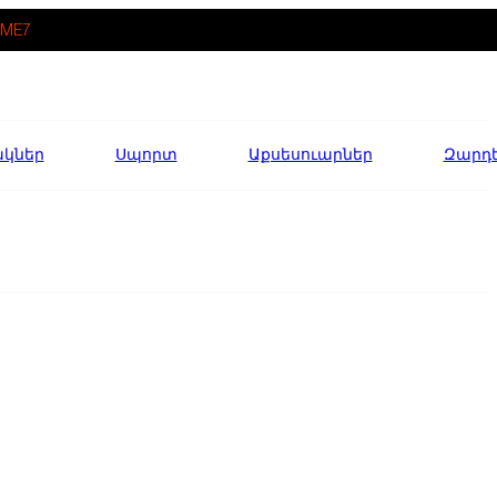
ME7
ակներ
Սպորտ
Աքսեսուարներ
Զարդ