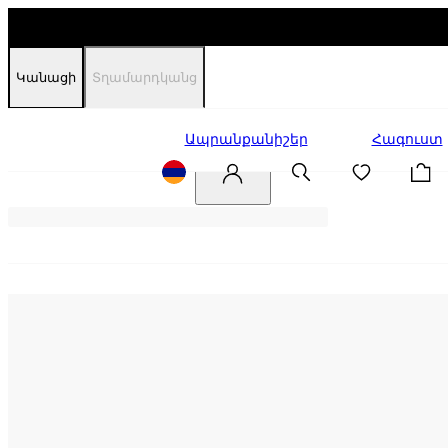
Կանացի
Տղամարդկանց
Զեղչեր
Ապրանքանիշեր
Հագուստ