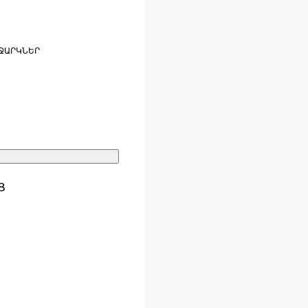
ՋԱՐԿՆԵՐ
Ց