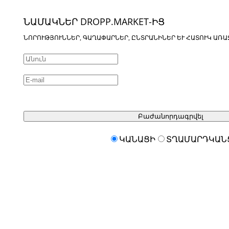
ՆԱՄԱԿՆԵՐ DROPP.MARKET-ԻՑ
ՆՈՐՈՒԹՅՈՒՆՆԵՐ, ԳԱՂԱՓԱՐՆԵՐ, ԸՆՏՐԱՆԻՆԵՐ ԵՒ ՀԱՏՈՒԿ ԱՌԱ
Բաժանորդագրվել
ԿԱՆԱՑԻ
ՏՂԱՄԱՐԴԿԱՆ