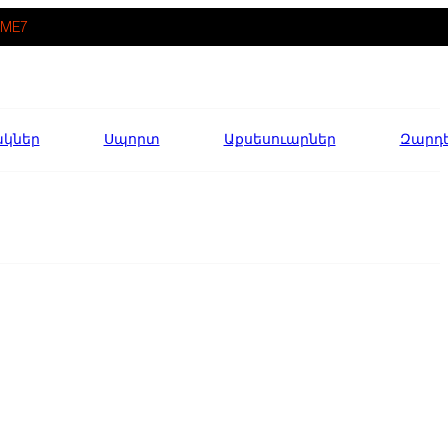
ME7
ակներ
Սպորտ
Աքսեսուարներ
Զարդ