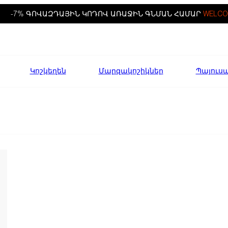
-7% ԳՈՎԱԶԴԱՅԻՆ ԿՈԴՈՎ ԱՌԱՋԻՆ ԳՆՄԱՆ ՀԱՄԱՐ
WELCO
Կոշկեղեն
Մարզակոշիկներ
Պայուս