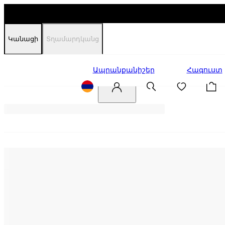
Կանացի
Տղամարդկանց
Զեղչեր
Ապրանքանիշեր
Հագուստ