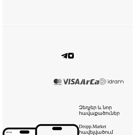
Զեղչեր և նոր
հավաքածուներ
Dropp.Market
հավելվածում