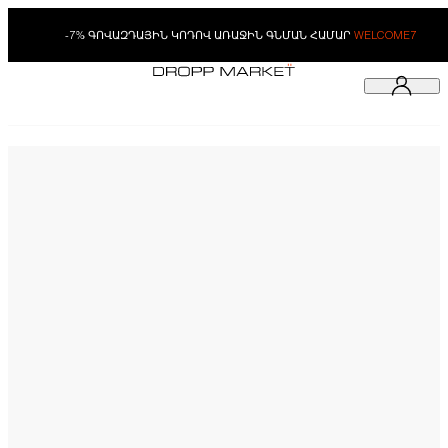
-7% ԳՈՎԱԶԴԱՅԻՆ ԿՈԴՈՎ ԱՌԱՋԻՆ ԳՆՄԱՆ ՀԱՄԱՐ
WELCOME7