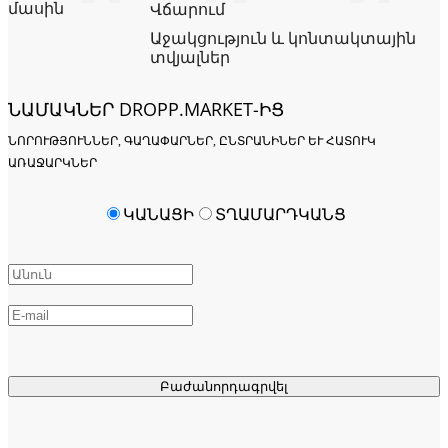
մասին
Վճարում
Աջակցություն և կոնտակտային
տվյալներ
ՆԱՄԱԿՆԵՐ DROPP.MARKET-ԻՑ
ՆՈՐՈՒԹՅՈՒՆՆԵՐ, ԳԱՂԱՓԱՐՆԵՐ, ԸՆՏՐԱՆԻՆԵՐ ԵՒ ՀԱՏՈՒԿ Ա
ՌԱՋԱՐԿՆԵՐ
ԿԱՆԱՑԻ
ՏՂԱՄԱՐԴԿԱՆՑ
Բաժանորդագրվել