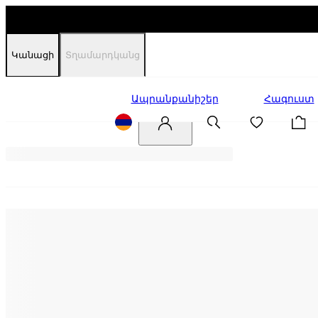
Կանացի
Տղամարդկանց
Զեղչեր
Ապրանքանիշեր
Հագուստ