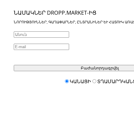
ՆԱՄԱԿՆԵՐ DROPP.MARKET-ԻՑ
ՆՈՐՈՒԹՅՈՒՆՆԵՐ, ԳԱՂԱՓԱՐՆԵՐ, ԸՆՏՐԱՆԻՆԵՐ ԵՒ ՀԱՏՈՒԿ ԱՌԱ
Բաժանորդագրվել
ԿԱՆԱՑԻ
ՏՂԱՄԱՐԴԿԱՆ