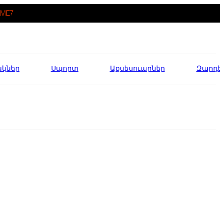
ME7
ակներ
Սպորտ
Աքսեսուարներ
Զարդ