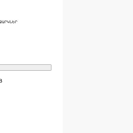
ՋԱՐԿՆԵՐ
Ց