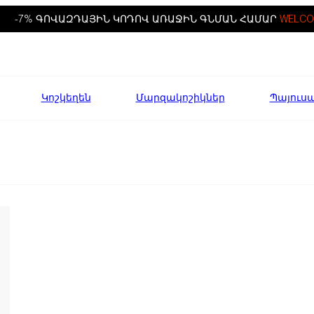
-7% ԳՈՎԱԶԴԱՅԻՆ ԿՈԴՈՎ ԱՌԱՋԻՆ ԳՆՄԱՆ ՀԱՄԱՐ
WELCO
Կոշկեղեն
Մարզակոշիկներ
Պայուս