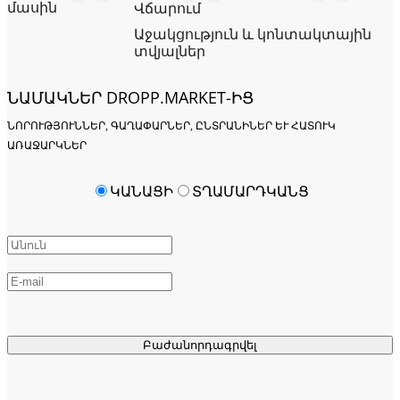
մասին
Վճարում
Աջակցություն և կոնտակտային
տվյալներ
ՆԱՄԱԿՆԵՐ DROPP.MARKET-ԻՑ
ՆՈՐՈՒԹՅՈՒՆՆԵՐ, ԳԱՂԱՓԱՐՆԵՐ, ԸՆՏՐԱՆԻՆԵՐ ԵՒ ՀԱՏՈՒԿ Ա
ՌԱՋԱՐԿՆԵՐ
ԿԱՆԱՑԻ
ՏՂԱՄԱՐԴԿԱՆՑ
Բաժանորդագրվել