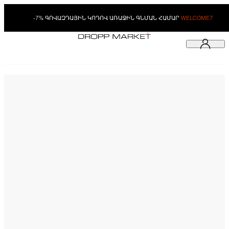
-7% ԳՈՎԱԶԴԱՅԻՆ ԿՈԴՈՎ ԱՌԱՋԻՆ ԳՆՄԱՆ ՀԱՄԱՐ
WELCOME7