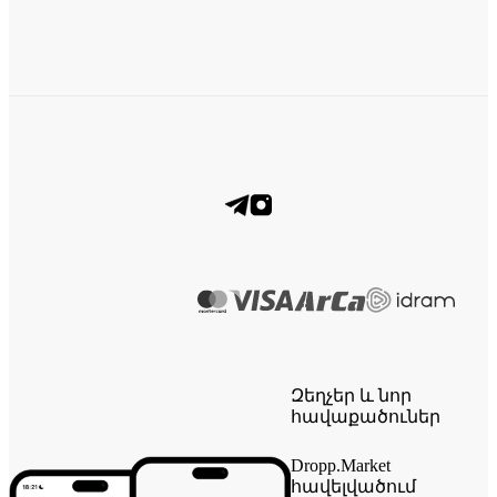
Զեղչեր և նոր
հավաքածուներ
Dropp.Market
հավելվածում