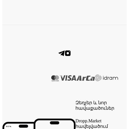
Զեղչեր և նոր
հավաքածուներ
Dropp.Market
հավելվածում