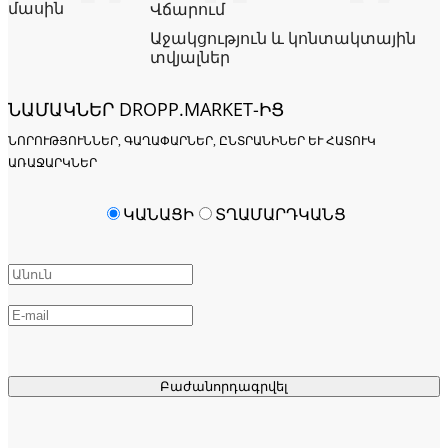
մասին
Վճարում
Աջակցություն և կոնտակտային
տվյալներ
ՆԱՄԱԿՆԵՐ DROPP.MARKET-ԻՑ
ՆՈՐՈՒԹՅՈՒՆՆԵՐ, ԳԱՂԱՓԱՐՆԵՐ, ԸՆՏՐԱՆԻՆԵՐ ԵՒ ՀԱՏՈՒԿ Ա
ՌԱՋԱՐԿՆԵՐ
ԿԱՆԱՑԻ
ՏՂԱՄԱՐԴԿԱՆՑ
Բաժանորդագրվել