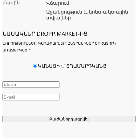
մասին
Վճարում
Աջակցություն և կոնտակտային
տվյալներ
ՆԱՄԱԿՆԵՐ DROPP.MARKET-ԻՑ
ՆՈՐՈՒԹՅՈՒՆՆԵՐ, ԳԱՂԱՓԱՐՆԵՐ, ԸՆՏՐԱՆԻՆԵՐ ԵՒ ՀԱՏՈՒԿ Ա
ՌԱՋԱՐԿՆԵՐ
ԿԱՆԱՑԻ
ՏՂԱՄԱՐԴԿԱՆՑ
Բաժանորդագրվել