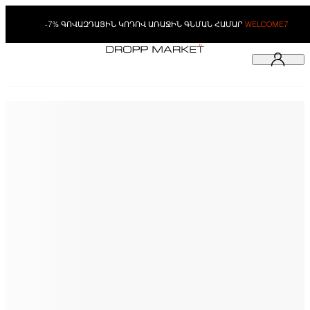
-7% ԳՈՎԱԶԴԱՅԻՆ ԿՈԴՈՎ ԱՌԱՋԻՆ ԳՆՄԱՆ ՀԱՄԱՐ
WELCOME7