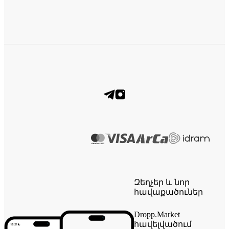
Զեղչեր և նոր
հավաքածուներ
Dropp.Market
հավելվածում