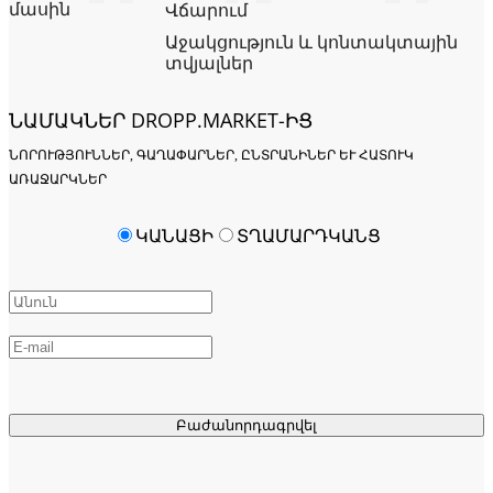
մասին
Վճարում
Աջակցություն և կոնտակտային
տվյալներ
ՆԱՄԱԿՆԵՐ DROPP.MARKET-ԻՑ
ՆՈՐՈՒԹՅՈՒՆՆԵՐ, ԳԱՂԱՓԱՐՆԵՐ, ԸՆՏՐԱՆԻՆԵՐ ԵՒ ՀԱՏՈՒԿ Ա
ՌԱՋԱՐԿՆԵՐ
ԿԱՆԱՑԻ
ՏՂԱՄԱՐԴԿԱՆՑ
Բաժանորդագրվել