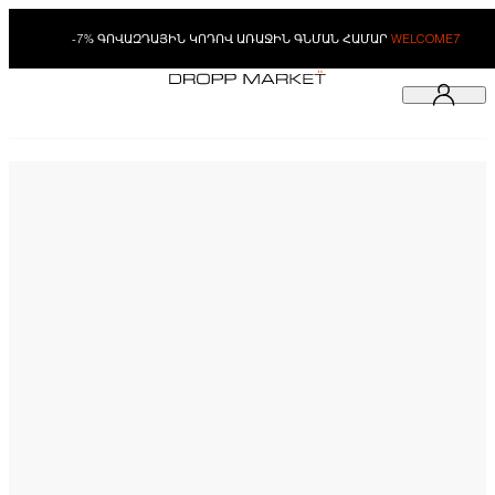
-7% ԳՈՎԱԶԴԱՅԻՆ ԿՈԴՈՎ ԱՌԱՋԻՆ ԳՆՄԱՆ ՀԱՄԱՐ
WELCOME7