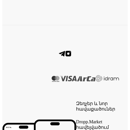
Զեղչեր և նոր
հավաքածուներ
Dropp.Market
հավելվածում