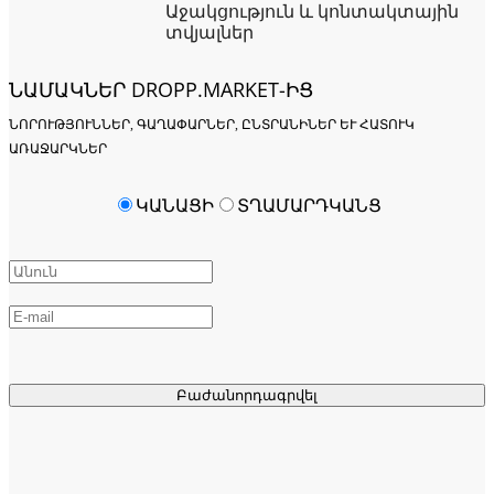
Աջակցություն և կոնտակտային
տվյալներ
ՆԱՄԱԿՆԵՐ DROPP.MARKET-ԻՑ
ՆՈՐՈՒԹՅՈՒՆՆԵՐ, ԳԱՂԱՓԱՐՆԵՐ, ԸՆՏՐԱՆԻՆԵՐ ԵՒ ՀԱՏՈՒԿ Ա
ՌԱՋԱՐԿՆԵՐ
ԿԱՆԱՑԻ
ՏՂԱՄԱՐԴԿԱՆՑ
Բաժանորդագրվել