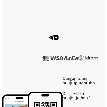
Զեղչեր և նոր
հավաքածուներ
Dropp.Market
հավելվածում