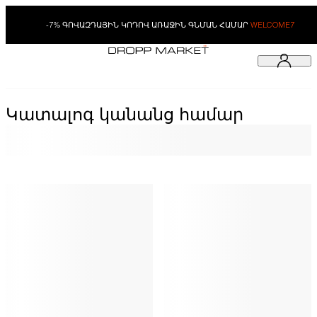
-7% ԳՈՎԱԶԴԱՅԻՆ ԿՈԴՈՎ ԱՌԱՋԻՆ ԳՆՄԱՆ ՀԱՄԱՐ
WELCOME7
Կատալոգ կանանց համար