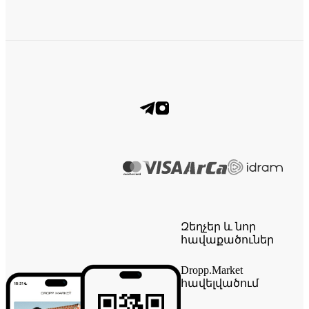
Զեղչեր և նոր
հավաքածուներ
Dropp.Market
հավելվածում