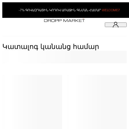
-7% ԳՈՎԱԶԴԱՅԻՆ ԿՈԴՈՎ ԱՌԱՋԻՆ ԳՆՄԱՆ ՀԱՄԱՐ
WELCOME7
Կատալոգ կանանց համար