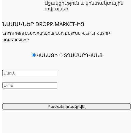
Աջակցություն և կոնտակտային
տվյալներ
ՆԱՄԱԿՆԵՐ DROPP.MARKET-ԻՑ
ՆՈՐՈՒԹՅՈՒՆՆԵՐ, ԳԱՂԱՓԱՐՆԵՐ, ԸՆՏՐԱՆԻՆԵՐ ԵՒ ՀԱՏՈՒԿ Ա
ՌԱՋԱՐԿՆԵՐ
ԿԱՆԱՑԻ
ՏՂԱՄԱՐԴԿԱՆՑ
Բաժանորդագրվել