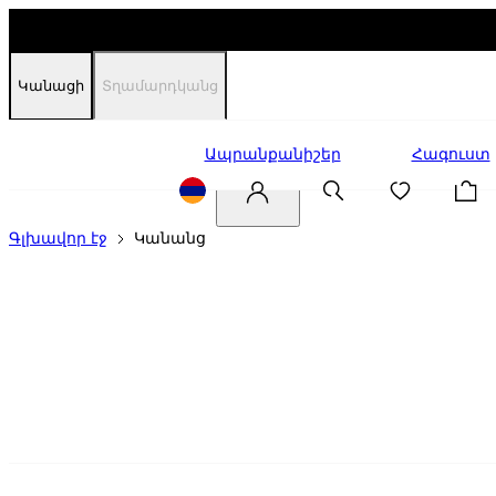
Կանացի
Տղամարդկանց
Զեղչեր
Ապրանքանիշեր
Հագուստ
Գլխավոր էջ
Կանանց