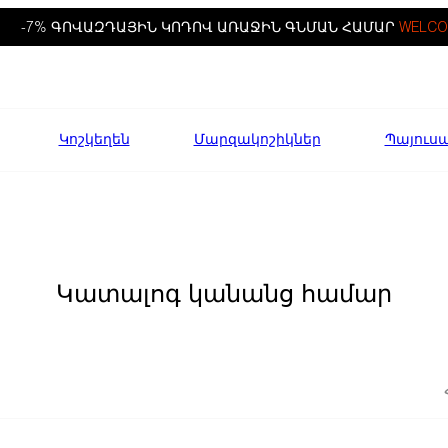
-7% ԳՈՎԱԶԴԱՅԻՆ ԿՈԴՈՎ ԱՌԱՋԻՆ ԳՆՄԱՆ ՀԱՄԱՐ
WELCO
Կոշկեղեն
Մարզակոշիկներ
Պայուս
Կատալոգ կանանց համար