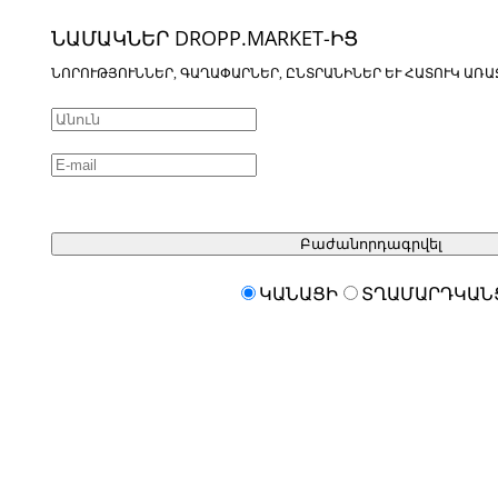
ՆԱՄԱԿՆԵՐ DROPP.MARKET-ԻՑ
ՆՈՐՈՒԹՅՈՒՆՆԵՐ, ԳԱՂԱՓԱՐՆԵՐ, ԸՆՏՐԱՆԻՆԵՐ ԵՒ ՀԱՏՈՒԿ ԱՌԱ
Բաժանորդագրվել
ԿԱՆԱՑԻ
ՏՂԱՄԱՐԴԿԱՆ