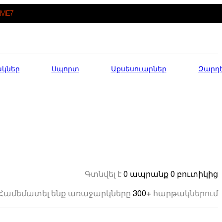
ME7
ակներ
Սպորտ
Աքսեսուարներ
Զարդ
0 ապրանք
0 բուտիկից
Գտնվել է
300+
Համեմատել ենք առաջարկները
հարթակներում