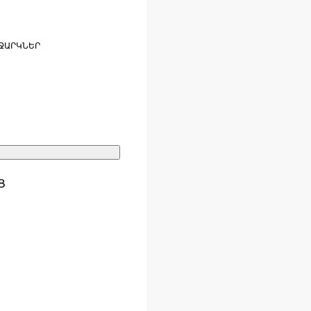
ՋԱՐԿՆԵՐ
Ց