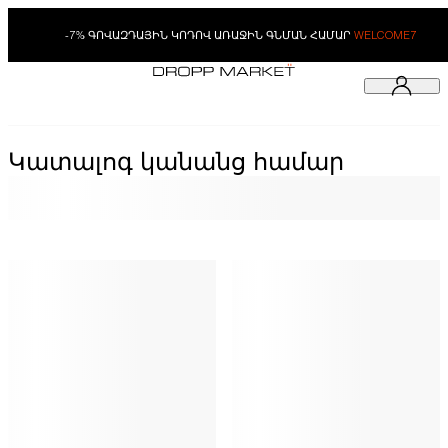
-7% ԳՈՎԱԶԴԱՅԻՆ ԿՈԴՈՎ ԱՌԱՋԻՆ ԳՆՄԱՆ ՀԱՄԱՐ
WELCOME7
Կատալոգ կանանց համար