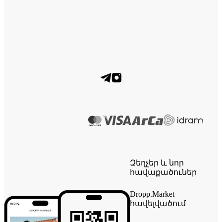
Զեղչեր և նոր
հավաքածուներ
Dropp.Market
հավելվածում