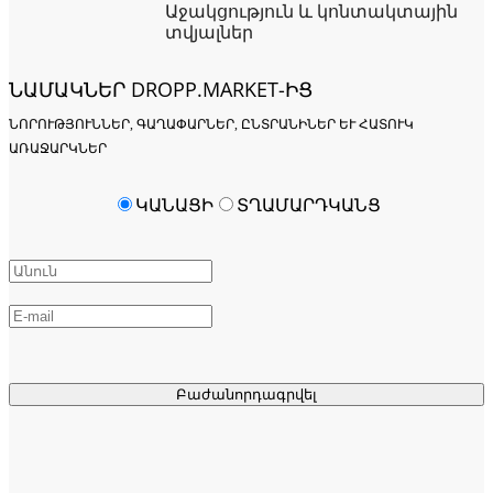
Աջակցություն և կոնտակտային
տվյալներ
ՆԱՄԱԿՆԵՐ DROPP.MARKET-ԻՑ
ՆՈՐՈՒԹՅՈՒՆՆԵՐ, ԳԱՂԱՓԱՐՆԵՐ, ԸՆՏՐԱՆԻՆԵՐ ԵՒ ՀԱՏՈՒԿ Ա
ՌԱՋԱՐԿՆԵՐ
ԿԱՆԱՑԻ
ՏՂԱՄԱՐԴԿԱՆՑ
Բաժանորդագրվել