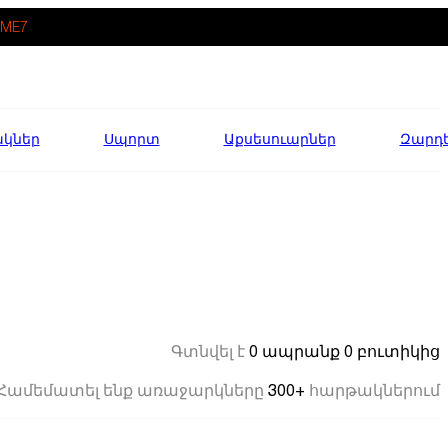
ME7
ակներ
Սպորտ
Աքսեսուարներ
Զարդ
0 ապրանք
0 բուտիկից
Գտնվել է
300+
Համեմատել ենք առաջարկները
հարթակներում