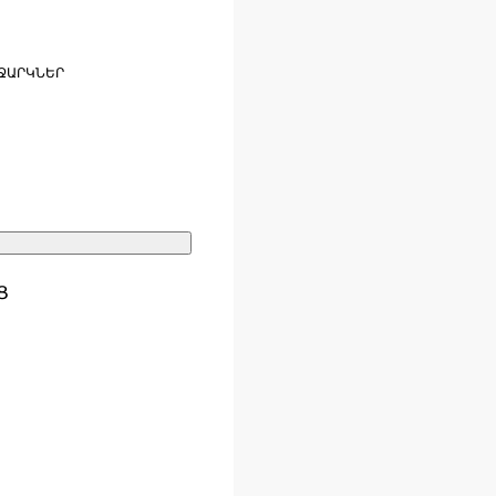
ՋԱՐԿՆԵՐ
Ց