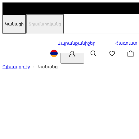
Կանացի
Տղամարդկանց
Զեղչեր
Ապրանքանիշեր
Հագուստ
Գլխավոր էջ
Կանանց