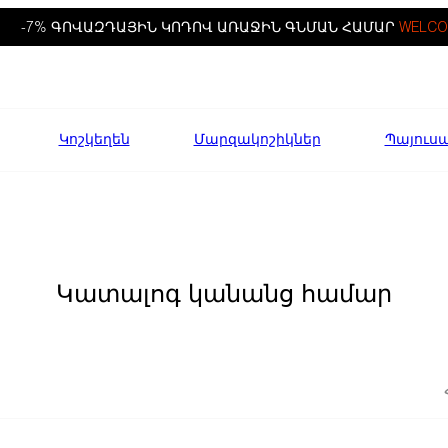
-7% ԳՈՎԱԶԴԱՅԻՆ ԿՈԴՈՎ ԱՌԱՋԻՆ ԳՆՄԱՆ ՀԱՄԱՐ
WELCO
Կոշկեղեն
Մարզակոշիկներ
Պայուս
Կատալոգ կանանց համար