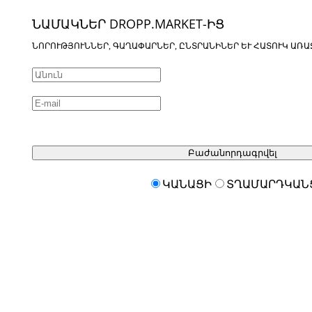
ՆԱՄԱԿՆԵՐ DROPP.MARKET-ԻՑ
ՆՈՐՈՒԹՅՈՒՆՆԵՐ, ԳԱՂԱՓԱՐՆԵՐ, ԸՆՏՐԱՆԻՆԵՐ ԵՒ ՀԱՏՈՒԿ ԱՌԱ
Բաժանորդագրվել
ԿԱՆԱՑԻ
ՏՂԱՄԱՐԴԿԱՆ