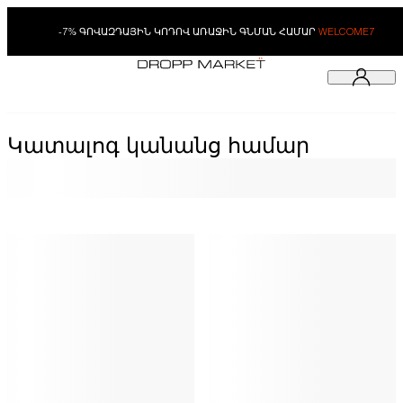
-7% ԳՈՎԱԶԴԱՅԻՆ ԿՈԴՈՎ ԱՌԱՋԻՆ ԳՆՄԱՆ ՀԱՄԱՐ
WELCOME7
Կատալոգ կանանց համար