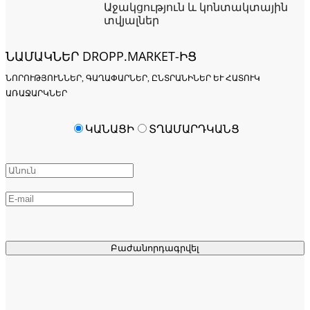
Աջակցություն և կոնտակտային
տվյալներ
ՆԱՄԱԿՆԵՐ DROPP.MARKET-ԻՑ
ՆՈՐՈՒԹՅՈՒՆՆԵՐ, ԳԱՂԱՓԱՐՆԵՐ, ԸՆՏՐԱՆԻՆԵՐ ԵՒ ՀԱՏՈՒԿ Ա
ՌԱՋԱՐԿՆԵՐ
ԿԱՆԱՑԻ
ՏՂԱՄԱՐԴԿԱՆՑ
Բաժանորդագրվել