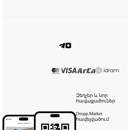
Զեղչեր և նոր
հավաքածուներ
Dropp.Market
հավելվածում