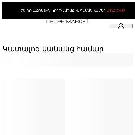
-7% ԳՈՎԱԶԴԱՅԻՆ ԿՈԴՈՎ ԱՌԱՋԻՆ ԳՆՄԱՆ ՀԱՄԱՐ
WELCOME7
Կատալոգ կանանց համար