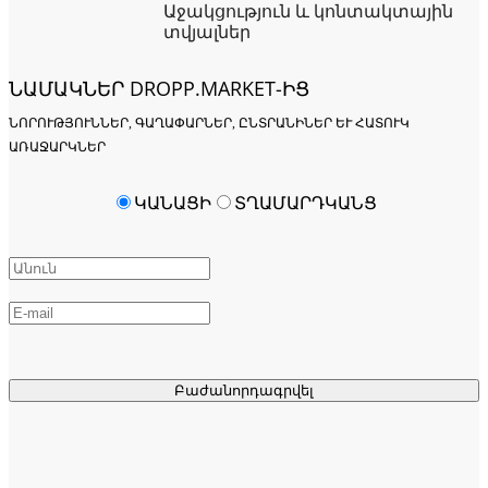
Աջակցություն և կոնտակտային
տվյալներ
ՆԱՄԱԿՆԵՐ DROPP.MARKET-ԻՑ
ՆՈՐՈՒԹՅՈՒՆՆԵՐ, ԳԱՂԱՓԱՐՆԵՐ, ԸՆՏՐԱՆԻՆԵՐ ԵՒ ՀԱՏՈՒԿ Ա
ՌԱՋԱՐԿՆԵՐ
ԿԱՆԱՑԻ
ՏՂԱՄԱՐԴԿԱՆՑ
Բաժանորդագրվել