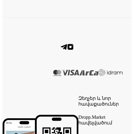
Զեղչեր և նոր
հավաքածուներ
Dropp.Market
հավելվածում