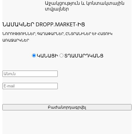
Աջակցություն և կոնտակտային
տվյալներ
ՆԱՄԱԿՆԵՐ DROPP.MARKET-ԻՑ
ՆՈՐՈՒԹՅՈՒՆՆԵՐ, ԳԱՂԱՓԱՐՆԵՐ, ԸՆՏՐԱՆԻՆԵՐ ԵՒ ՀԱՏՈՒԿ Ա
ՌԱՋԱՐԿՆԵՐ
ԿԱՆԱՑԻ
ՏՂԱՄԱՐԴԿԱՆՑ
Բաժանորդագրվել