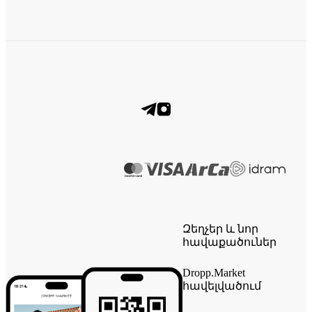
Զեղչեր և նոր
հավաքածուներ
Dropp.Market
հավելվածում