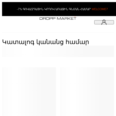
-7% ԳՈՎԱԶԴԱՅԻՆ ԿՈԴՈՎ ԱՌԱՋԻՆ ԳՆՄԱՆ ՀԱՄԱՐ
WELCOME7
Կատալոգ կանանց համար