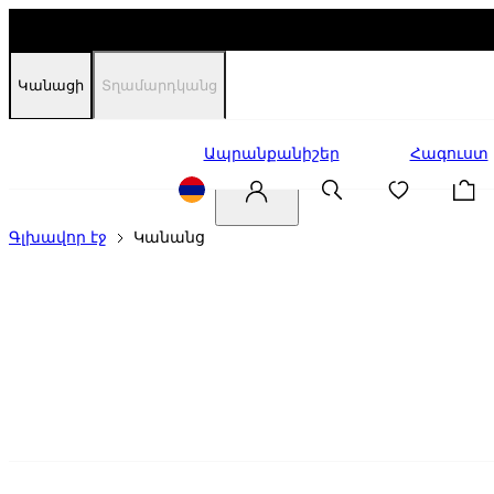
Կանացի
Տղամարդկանց
Զեղչեր
Ապրանքանիշեր
Հագուստ
Գլխավոր էջ
Կանանց