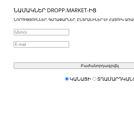
ՆԱՄԱԿՆԵՐ DROPP.MARKET-ԻՑ
ՆՈՐՈՒԹՅՈՒՆՆԵՐ, ԳԱՂԱՓԱՐՆԵՐ, ԸՆՏՐԱՆԻՆԵՐ ԵՒ ՀԱՏՈՒԿ ԱՌԱ
Բաժանորդագրվել
ԿԱՆԱՑԻ
ՏՂԱՄԱՐԴԿԱՆ