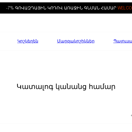
-7% ԳՈՎԱԶԴԱՅԻՆ ԿՈԴՈՎ ԱՌԱՋԻՆ ԳՆՄԱՆ ՀԱՄԱՐ
WELCO
Կոշկեղեն
Մարզակոշիկներ
Պայուս
Կատալոգ կանանց համար