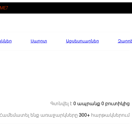
ME7
ակներ
Սպորտ
Աքսեսուարներ
Զարդ
0 ապրանք
0 բուտիկից
Գտնվել է
300+
Համեմատել ենք առաջարկները
հարթակներում