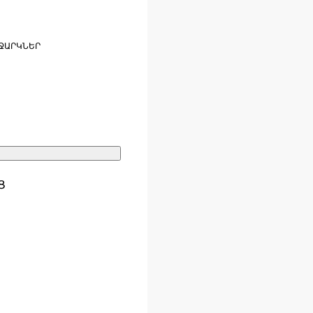
ՋԱՐԿՆԵՐ
Ց