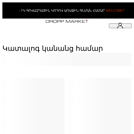
-7% ԳՈՎԱԶԴԱՅԻՆ ԿՈԴՈՎ ԱՌԱՋԻՆ ԳՆՄԱՆ ՀԱՄԱՐ
WELCOME7
Կատալոգ կանանց համար