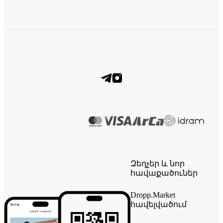
Զեղչեր և նոր
հավաքածուներ
Dropp.Market
հավելվածում