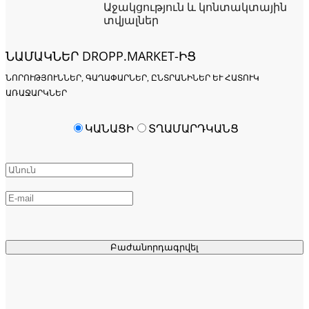
Աջակցություն և կոնտակտային
տվյալներ
ՆԱՄԱԿՆԵՐ DROPP.MARKET-ԻՑ
ՆՈՐՈՒԹՅՈՒՆՆԵՐ, ԳԱՂԱՓԱՐՆԵՐ, ԸՆՏՐԱՆԻՆԵՐ ԵՒ ՀԱՏՈՒԿ Ա
ՌԱՋԱՐԿՆԵՐ
ԿԱՆԱՑԻ
ՏՂԱՄԱՐԴԿԱՆՑ
Բաժանորդագրվել