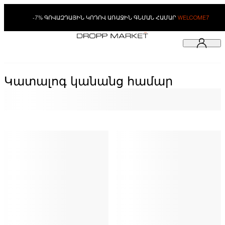
-7% ԳՈՎԱԶԴԱՅԻՆ ԿՈԴՈՎ ԱՌԱՋԻՆ ԳՆՄԱՆ ՀԱՄԱՐ
WELCOME7
Կատալոգ կանանց համար