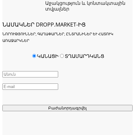
Աջակցություն և կոնտակտային
տվյալներ
ՆԱՄԱԿՆԵՐ DROPP.MARKET-ԻՑ
ՆՈՐՈՒԹՅՈՒՆՆԵՐ, ԳԱՂԱՓԱՐՆԵՐ, ԸՆՏՐԱՆԻՆԵՐ ԵՒ ՀԱՏՈՒԿ Ա
ՌԱՋԱՐԿՆԵՐ
ԿԱՆԱՑԻ
ՏՂԱՄԱՐԴԿԱՆՑ
Բաժանորդագրվել