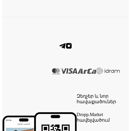
Զեղչեր և նոր
հավաքածուներ
Dropp.Market
հավելվածում