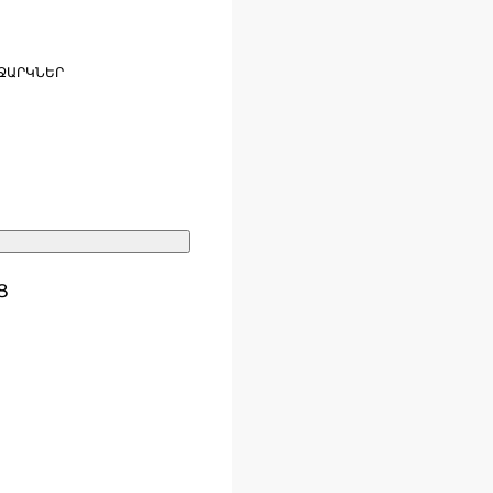
ՋԱՐԿՆԵՐ
Ց