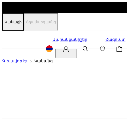
Կանացի
Տղամարդկանց
Զեղչեր
Ապրանքանիշեր
Հագուստ
Գլխավոր էջ
Կանանց