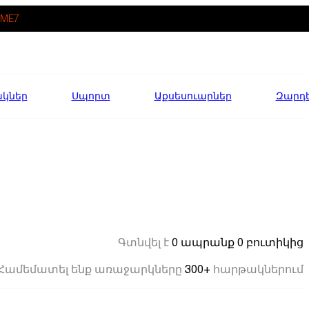
ME7
ակներ
Սպորտ
Աքսեսուարներ
Զարդ
0 ապրանք
0 բուտիկից
Գտնվել է
300+
Համեմատել ենք առաջարկները
հարթակներում