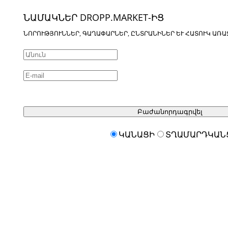
ՆԱՄԱԿՆԵՐ DROPP.MARKET-ԻՑ
ՆՈՐՈՒԹՅՈՒՆՆԵՐ, ԳԱՂԱՓԱՐՆԵՐ, ԸՆՏՐԱՆԻՆԵՐ ԵՒ ՀԱՏՈՒԿ ԱՌԱ
Բաժանորդագրվել
ԿԱՆԱՑԻ
ՏՂԱՄԱՐԴԿԱՆ