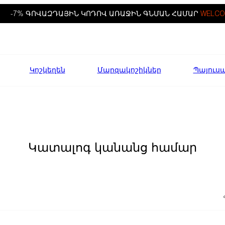
-7% ԳՈՎԱԶԴԱՅԻՆ ԿՈԴՈՎ ԱՌԱՋԻՆ ԳՆՄԱՆ ՀԱՄԱՐ
WELCO
Կոշկեղեն
Մարզակոշիկներ
Պայուս
Կատալոգ կանանց համար