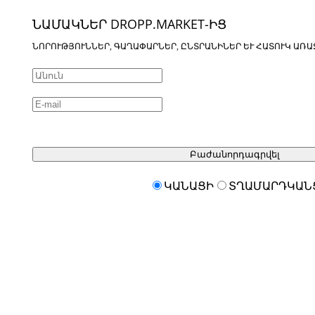
ՆԱՄԱԿՆԵՐ DROPP.MARKET-ԻՑ
ՆՈՐՈՒԹՅՈՒՆՆԵՐ, ԳԱՂԱՓԱՐՆԵՐ, ԸՆՏՐԱՆԻՆԵՐ ԵՒ ՀԱՏՈՒԿ ԱՌԱ
Բաժանորդագրվել
ԿԱՆԱՑԻ
ՏՂԱՄԱՐԴԿԱՆ