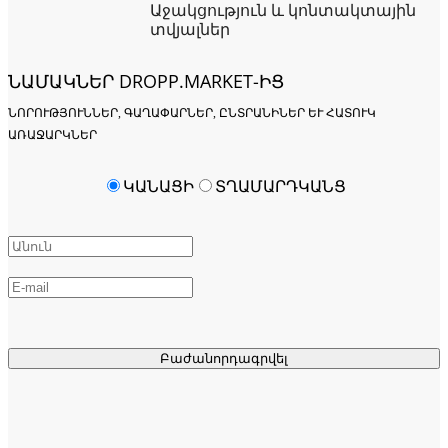
Աջակցություն և կոնտակտային
տվյալներ
ՆԱՄԱԿՆԵՐ DROPP.MARKET-ԻՑ
ՆՈՐՈՒԹՅՈՒՆՆԵՐ, ԳԱՂԱՓԱՐՆԵՐ, ԸՆՏՐԱՆԻՆԵՐ ԵՒ ՀԱՏՈՒԿ Ա
ՌԱՋԱՐԿՆԵՐ
ԿԱՆԱՑԻ
ՏՂԱՄԱՐԴԿԱՆՑ
Բաժանորդագրվել