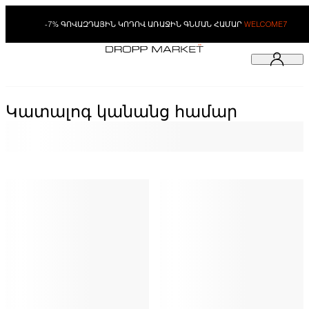
-7% ԳՈՎԱԶԴԱՅԻՆ ԿՈԴՈՎ ԱՌԱՋԻՆ ԳՆՄԱՆ ՀԱՄԱՐ
WELCOME7
Կատալոգ կանանց համար