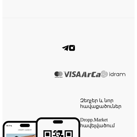
Զեղչեր և նոր
հավաքածուներ
Dropp.Market
հավելվածում