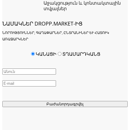
Աջակցություն և կոնտակտային
տվյալներ
ՆԱՄԱԿՆԵՐ DROPP.MARKET-ԻՑ
ՆՈՐՈՒԹՅՈՒՆՆԵՐ, ԳԱՂԱՓԱՐՆԵՐ, ԸՆՏՐԱՆԻՆԵՐ ԵՒ ՀԱՏՈՒԿ Ա
ՌԱՋԱՐԿՆԵՐ
ԿԱՆԱՑԻ
ՏՂԱՄԱՐԴԿԱՆՑ
Բաժանորդագրվել