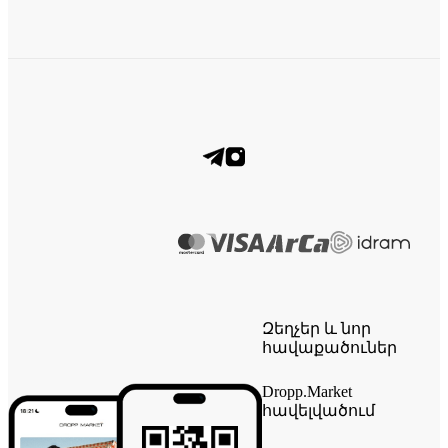
Զեղչեր և նոր
հավաքածուներ
Dropp.Market
հավելվածում