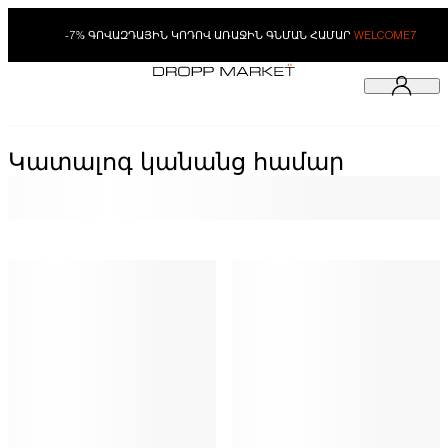
-7% ԳՈՎԱԶԴԱՅԻՆ ԿՈԴՈՎ ԱՌԱՋԻՆ ԳՆՄԱՆ ՀԱՄԱՐ
WELCOME7
Կատալոգ կանանց համար