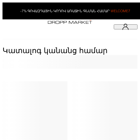
-7% ԳՈՎԱԶԴԱՅԻՆ ԿՈԴՈՎ ԱՌԱՋԻՆ ԳՆՄԱՆ ՀԱՄԱՐ
WELCOME7
Կատալոգ կանանց համար