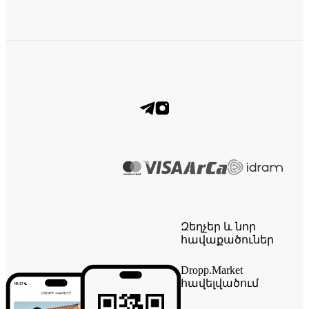
Զեղչեր և նոր
հավաքածուներ
Dropp.Market
հավելվածում