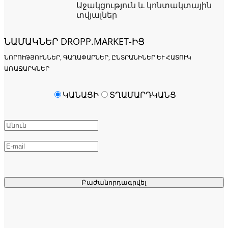
Աջակցություն և կոնտակտային
տվյալներ
ՆԱՄԱԿՆԵՐ DROPP.MARKET-ԻՑ
ՆՈՐՈՒԹՅՈՒՆՆԵՐ, ԳԱՂԱՓԱՐՆԵՐ, ԸՆՏՐԱՆԻՆԵՐ ԵՒ ՀԱՏՈՒԿ Ա
ՌԱՋԱՐԿՆԵՐ
ԿԱՆԱՑԻ
ՏՂԱՄԱՐԴԿԱՆՑ
Բաժանորդագրվել