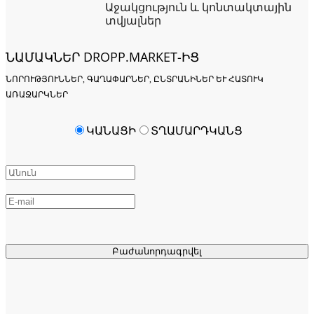
Աջակցություն և կոնտակտային
տվյալներ
ՆԱՄԱԿՆԵՐ DROPP.MARKET-ԻՑ
ՆՈՐՈՒԹՅՈՒՆՆԵՐ, ԳԱՂԱՓԱՐՆԵՐ, ԸՆՏՐԱՆԻՆԵՐ ԵՒ ՀԱՏՈՒԿ Ա
ՌԱՋԱՐԿՆԵՐ
ԿԱՆԱՑԻ
ՏՂԱՄԱՐԴԿԱՆՑ
Բաժանորդագրվել