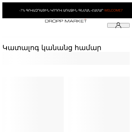
-7% ԳՈՎԱԶԴԱՅԻՆ ԿՈԴՈՎ ԱՌԱՋԻՆ ԳՆՄԱՆ ՀԱՄԱՐ
WELCOME7
Կատալոգ կանանց համար