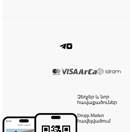
Զեղչեր և նոր
հավաքածուներ
Dropp.Market
հավելվածում