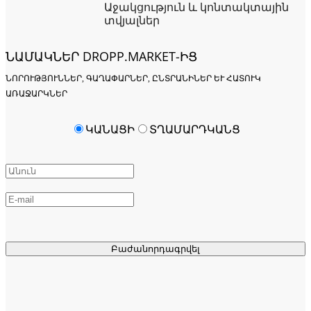
Աջակցություն և կոնտակտային
տվյալներ
ՆԱՄԱԿՆԵՐ DROPP.MARKET-ԻՑ
ՆՈՐՈՒԹՅՈՒՆՆԵՐ, ԳԱՂԱՓԱՐՆԵՐ, ԸՆՏՐԱՆԻՆԵՐ ԵՒ ՀԱՏՈՒԿ Ա
ՌԱՋԱՐԿՆԵՐ
ԿԱՆԱՑԻ
ՏՂԱՄԱՐԴԿԱՆՑ
Բաժանորդագրվել