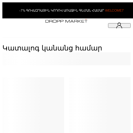
-7% ԳՈՎԱԶԴԱՅԻՆ ԿՈԴՈՎ ԱՌԱՋԻՆ ԳՆՄԱՆ ՀԱՄԱՐ
WELCOME7
Կատալոգ կանանց համար