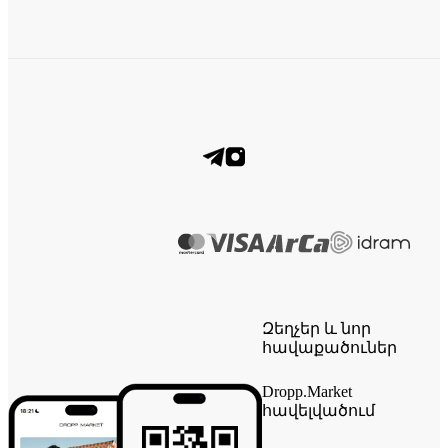
Զեղչեր և նոր
հավաքածուներ
Dropp.Market
հավելվածում