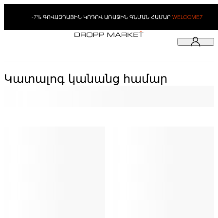
-7% ԳՈՎԱԶԴԱՅԻՆ ԿՈԴՈՎ ԱՌԱՋԻՆ ԳՆՄԱՆ ՀԱՄԱՐ
WELCOME7
Կատալոգ կանանց համար