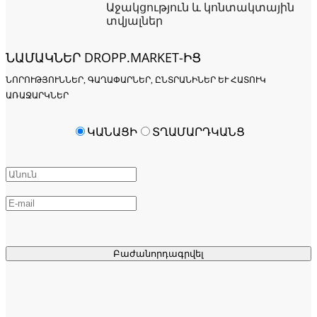
Աջակցություն և կոնտակտային
տվյալներ
ՆԱՄԱԿՆԵՐ DROPP.MARKET-ԻՑ
ՆՈՐՈՒԹՅՈՒՆՆԵՐ, ԳԱՂԱՓԱՐՆԵՐ, ԸՆՏՐԱՆԻՆԵՐ ԵՒ ՀԱՏՈՒԿ Ա
ՌԱՋԱՐԿՆԵՐ
ԿԱՆԱՑԻ
ՏՂԱՄԱՐԴԿԱՆՑ
Բաժանորդագրվել