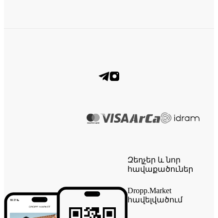
Զեղչեր և նոր
հավաքածուներ
Dropp.Market
հավելվածում