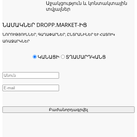
Աջակցություն և կոնտակտային
տվյալներ
ՆԱՄԱԿՆԵՐ DROPP.MARKET-ԻՑ
ՆՈՐՈՒԹՅՈՒՆՆԵՐ, ԳԱՂԱՓԱՐՆԵՐ, ԸՆՏՐԱՆԻՆԵՐ ԵՒ ՀԱՏՈՒԿ Ա
ՌԱՋԱՐԿՆԵՐ
ԿԱՆԱՑԻ
ՏՂԱՄԱՐԴԿԱՆՑ
Բաժանորդագրվել