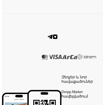
Զեղչեր և նոր
հավաքածուներ
Dropp.Market
հավելվածում