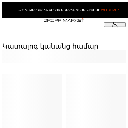
-7% ԳՈՎԱԶԴԱՅԻՆ ԿՈԴՈՎ ԱՌԱՋԻՆ ԳՆՄԱՆ ՀԱՄԱՐ
WELCOME7
Կատալոգ կանանց համար