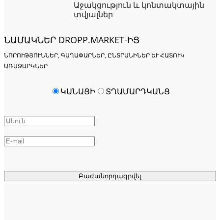
Աջակցություն և կոնտակտային
տվյալներ
ՆԱՄԱԿՆԵՐ DROPP.MARKET-ԻՑ
ՆՈՐՈՒԹՅՈՒՆՆԵՐ, ԳԱՂԱՓԱՐՆԵՐ, ԸՆՏՐԱՆԻՆԵՐ ԵՒ ՀԱՏՈՒԿ Ա
ՌԱՋԱՐԿՆԵՐ
ԿԱՆԱՑԻ
ՏՂԱՄԱՐԴԿԱՆՑ
Բաժանորդագրվել