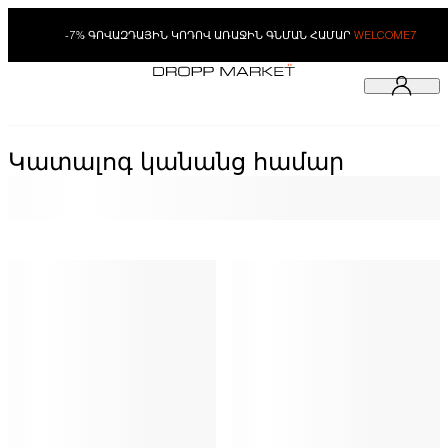
-7% ԳՈՎԱԶԴԱՅԻՆ ԿՈԴՈՎ ԱՌԱՋԻՆ ԳՆՄԱՆ ՀԱՄԱՐ
WELCOME7
Կատալոգ կանանց համար