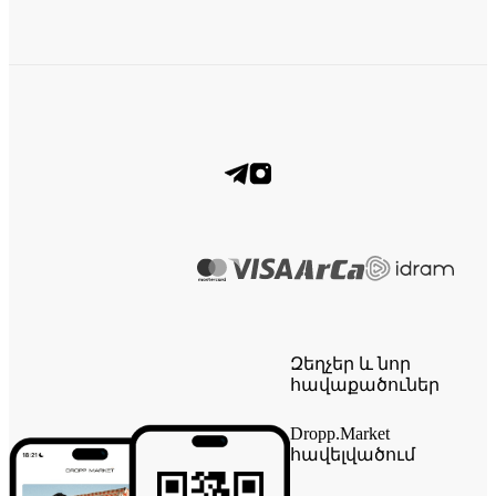
Զեղչեր և նոր
հավաքածուներ
Dropp.Market
հավելվածում