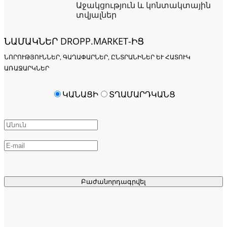
Աջակցություն և կոնտակտային
տվյալներ
ՆԱՄԱԿՆԵՐ DROPP.MARKET-ԻՑ
ՆՈՐՈՒԹՅՈՒՆՆԵՐ, ԳԱՂԱՓԱՐՆԵՐ, ԸՆՏՐԱՆԻՆԵՐ ԵՒ ՀԱՏՈՒԿ Ա
ՌԱՋԱՐԿՆԵՐ
ԿԱՆԱՑԻ
ՏՂԱՄԱՐԴԿԱՆՑ
Բաժանորդագրվել