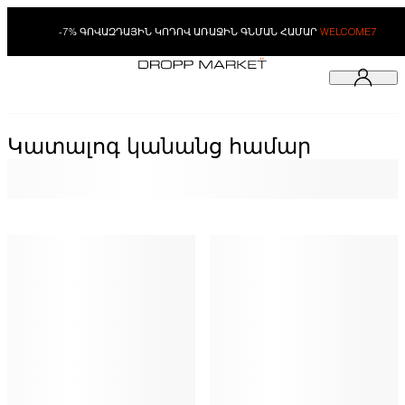
-7% ԳՈՎԱԶԴԱՅԻՆ ԿՈԴՈՎ ԱՌԱՋԻՆ ԳՆՄԱՆ ՀԱՄԱՐ
WELCOME7
Կատալոգ կանանց համար