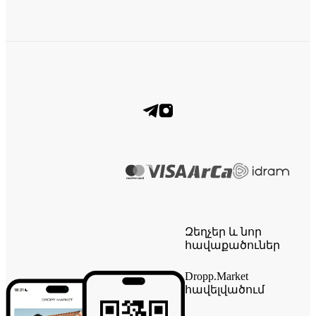
Զեղչեր և նոր
հավաքածուներ
Dropp.Market
հավելվածում