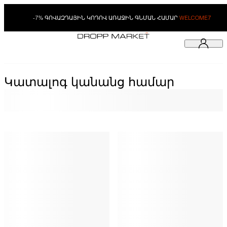
-7% ԳՈՎԱԶԴԱՅԻՆ ԿՈԴՈՎ ԱՌԱՋԻՆ ԳՆՄԱՆ ՀԱՄԱՐ
WELCOME7
Կատալոգ կանանց համար