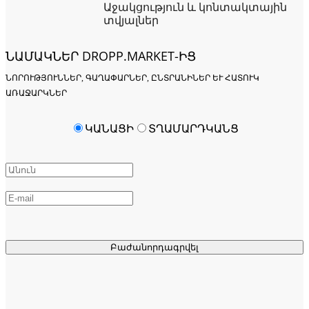
Աջակցություն և կոնտակտային
տվյալներ
ՆԱՄԱԿՆԵՐ DROPP.MARKET-ԻՑ
ՆՈՐՈՒԹՅՈՒՆՆԵՐ, ԳԱՂԱՓԱՐՆԵՐ, ԸՆՏՐԱՆԻՆԵՐ ԵՒ ՀԱՏՈՒԿ Ա
ՌԱՋԱՐԿՆԵՐ
ԿԱՆԱՑԻ
ՏՂԱՄԱՐԴԿԱՆՑ
Բաժանորդագրվել