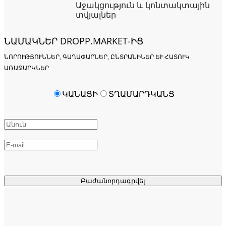
Աջակցություն և կոնտակտային
տվյալներ
ՆԱՄԱԿՆԵՐ DROPP.MARKET-ԻՑ
ՆՈՐՈՒԹՅՈՒՆՆԵՐ, ԳԱՂԱՓԱՐՆԵՐ, ԸՆՏՐԱՆԻՆԵՐ ԵՒ ՀԱՏՈՒԿ Ա
ՌԱՋԱՐԿՆԵՐ
ԿԱՆԱՑԻ
ՏՂԱՄԱՐԴԿԱՆՑ
Բաժանորդագրվել