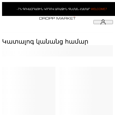
-7% ԳՈՎԱԶԴԱՅԻՆ ԿՈԴՈՎ ԱՌԱՋԻՆ ԳՆՄԱՆ ՀԱՄԱՐ
WELCOME7
Կատալոգ կանանց համար