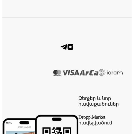
Զեղչեր և նոր
հավաքածուներ
Dropp.Market
հավելվածում