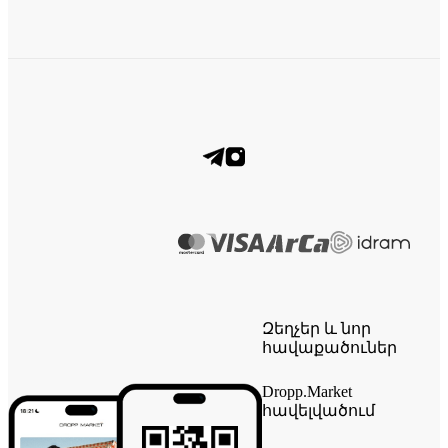
Զեղչեր և նոր
հավաքածուներ
Dropp.Market
հավելվածում