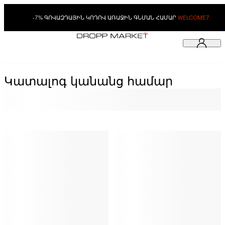
-7% ԳՈՎԱԶԴԱՅԻՆ ԿՈԴՈՎ ԱՌԱՋԻՆ ԳՆՄԱՆ ՀԱՄԱՐ
WELCOME7
Կատալոգ կանանց համար