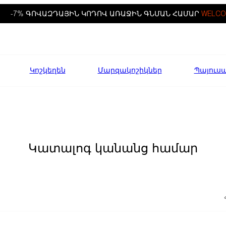
-7% ԳՈՎԱԶԴԱՅԻՆ ԿՈԴՈՎ ԱՌԱՋԻՆ ԳՆՄԱՆ ՀԱՄԱՐ
WELCO
Կոշկեղեն
Մարզակոշիկներ
Պայուս
Կատալոգ կանանց համար