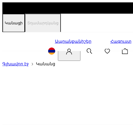
Կանացի
Տղամարդկանց
Զեղչեր
Ապրանքանիշեր
Հագուստ
Գլխավոր էջ
Կանանց