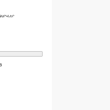
ՋԱՐԿՆԵՐ
Ց