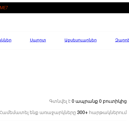
ME7
ակներ
Սպորտ
Աքսեսուարներ
Զարդ
0 ապրանք
0 բուտիկից
Գտնվել է
300+
Համեմատել ենք առաջարկները
հարթակներում