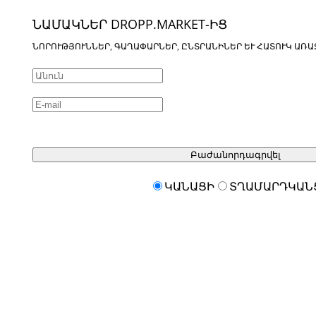
ՆԱՄԱԿՆԵՐ DROPP.MARKET-ԻՑ
ՆՈՐՈՒԹՅՈՒՆՆԵՐ, ԳԱՂԱՓԱՐՆԵՐ, ԸՆՏՐԱՆԻՆԵՐ ԵՒ ՀԱՏՈՒԿ ԱՌԱ
Բաժանորդագրվել
ԿԱՆԱՑԻ
ՏՂԱՄԱՐԴԿԱՆ