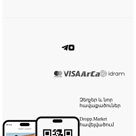
Զեղչեր և նոր
հավաքածուներ
Dropp.Market
հավելվածում