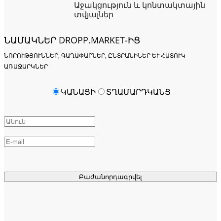
Աջակցություն և կոնտակտային
տվյալներ
ՆԱՄԱԿՆԵՐ DROPP.MARKET-ԻՑ
ՆՈՐՈՒԹՅՈՒՆՆԵՐ, ԳԱՂԱՓԱՐՆԵՐ, ԸՆՏՐԱՆԻՆԵՐ ԵՒ ՀԱՏՈՒԿ Ա
ՌԱՋԱՐԿՆԵՐ
ԿԱՆԱՑԻ
ՏՂԱՄԱՐԴԿԱՆՑ
Բաժանորդագրվել