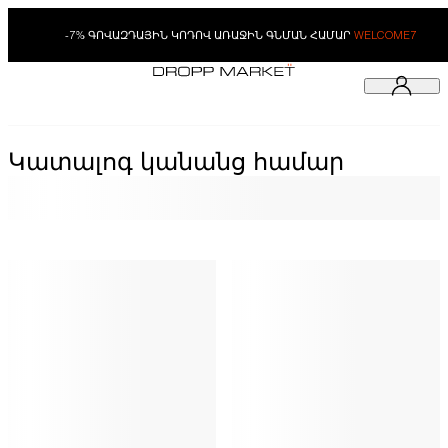
-7% ԳՈՎԱԶԴԱՅԻՆ ԿՈԴՈՎ ԱՌԱՋԻՆ ԳՆՄԱՆ ՀԱՄԱՐ
WELCOME7
Կատալոգ կանանց համար