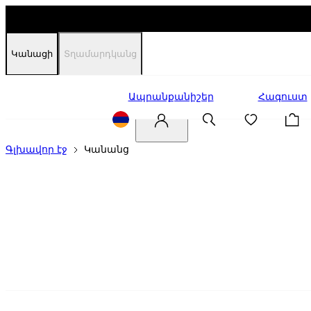
Կանացի
Տղամարդկանց
Զեղչեր
Ապրանքանիշեր
Հագուստ
Գլխավոր էջ
Կանանց