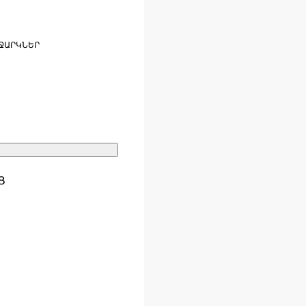
ՋԱՐԿՆԵՐ
Ց