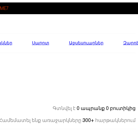
ME7
ակներ
Սպորտ
Աքսեսուարներ
Զարդ
0 ապրանք
0 բուտիկից
Գտնվել է
300+
Համեմատել ենք առաջարկները
հարթակներում