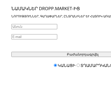
ՆԱՄԱԿՆԵՐ DROPP.MARKET-ԻՑ
ՆՈՐՈՒԹՅՈՒՆՆԵՐ, ԳԱՂԱՓԱՐՆԵՐ, ԸՆՏՐԱՆԻՆԵՐ ԵՒ ՀԱՏՈՒԿ ԱՌԱ
Բաժանորդագրվել
ԿԱՆԱՑԻ
ՏՂԱՄԱՐԴԿԱՆ