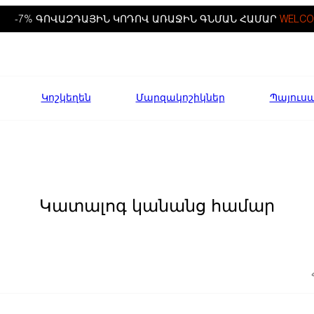
-7% ԳՈՎԱԶԴԱՅԻՆ ԿՈԴՈՎ ԱՌԱՋԻՆ ԳՆՄԱՆ ՀԱՄԱՐ
WELCO
Կոշկեղեն
Մարզակոշիկներ
Պայուս
Կատալոգ կանանց համար