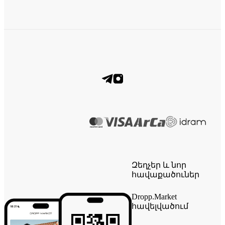
Զեղչեր և նոր
հավաքածուներ
Dropp.Market
հավելվածում