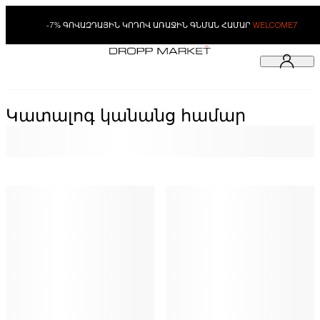
-7% ԳՈՎԱԶԴԱՅԻՆ ԿՈԴՈՎ ԱՌԱՋԻՆ ԳՆՄԱՆ ՀԱՄԱՐ
WELCOME7
Կատալոգ կանանց համար