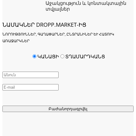
Աջակցություն և կոնտակտային
տվյալներ
ՆԱՄԱԿՆԵՐ DROPP.MARKET-ԻՑ
ՆՈՐՈՒԹՅՈՒՆՆԵՐ, ԳԱՂԱՓԱՐՆԵՐ, ԸՆՏՐԱՆԻՆԵՐ ԵՒ ՀԱՏՈՒԿ Ա
ՌԱՋԱՐԿՆԵՐ
ԿԱՆԱՑԻ
ՏՂԱՄԱՐԴԿԱՆՑ
Բաժանորդագրվել