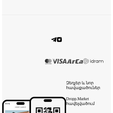
Զեղչեր և նոր
հավաքածուներ
Dropp.Market
հավելվածում