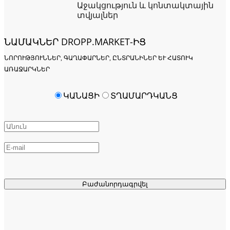
Աջակցություն և կոնտակտային
տվյալներ
ՆԱՄԱԿՆԵՐ DROPP.MARKET-ԻՑ
ՆՈՐՈՒԹՅՈՒՆՆԵՐ, ԳԱՂԱՓԱՐՆԵՐ, ԸՆՏՐԱՆԻՆԵՐ ԵՒ ՀԱՏՈՒԿ Ա
ՌԱՋԱՐԿՆԵՐ
ԿԱՆԱՑԻ
ՏՂԱՄԱՐԴԿԱՆՑ
Բաժանորդագրվել