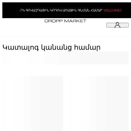
-7% ԳՈՎԱԶԴԱՅԻՆ ԿՈԴՈՎ ԱՌԱՋԻՆ ԳՆՄԱՆ ՀԱՄԱՐ
WELCOME7
Կատալոգ կանանց համար