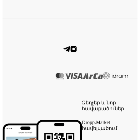
Զեղչեր և նոր
հավաքածուներ
Dropp.Market
հավելվածում