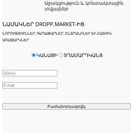
Աջակցություն և կոնտակտային
տվյալներ
ՆԱՄԱԿՆԵՐ DROPP.MARKET-ԻՑ
ՆՈՐՈՒԹՅՈՒՆՆԵՐ, ԳԱՂԱՓԱՐՆԵՐ, ԸՆՏՐԱՆԻՆԵՐ ԵՒ ՀԱՏՈՒԿ Ա
ՌԱՋԱՐԿՆԵՐ
ԿԱՆԱՑԻ
ՏՂԱՄԱՐԴԿԱՆՑ
Բաժանորդագրվել