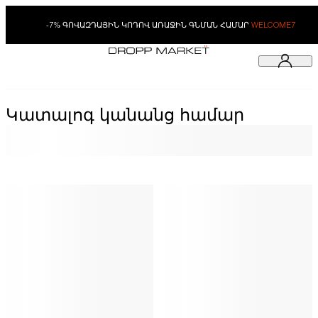
-7% ԳՈՎԱԶԴԱՅԻՆ ԿՈԴՈՎ ԱՌԱՋԻՆ ԳՆՄԱՆ ՀԱՄԱՐ
WELCOME7
Կատալոգ կանանց համար