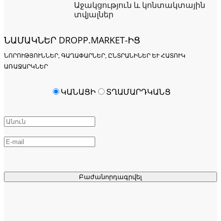
Աջակցություն և կոնտակտային
տվյալներ
ՆԱՄԱԿՆԵՐ DROPP.MARKET-ԻՑ
ՆՈՐՈՒԹՅՈՒՆՆԵՐ, ԳԱՂԱՓԱՐՆԵՐ, ԸՆՏՐԱՆԻՆԵՐ ԵՒ ՀԱՏՈՒԿ Ա
ՌԱՋԱՐԿՆԵՐ
ԿԱՆԱՑԻ
ՏՂԱՄԱՐԴԿԱՆՑ
Բաժանորդագրվել