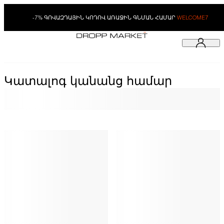
-7% ԳՈՎԱԶԴԱՅԻՆ ԿՈԴՈՎ ԱՌԱՋԻՆ ԳՆՄԱՆ ՀԱՄԱՐ
WELCOME7
Կատալոգ կանանց համար