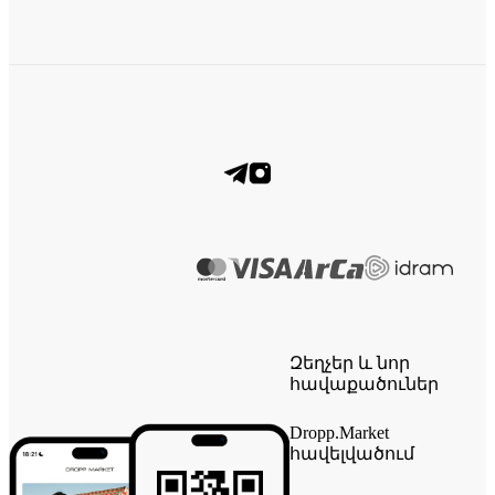
Զեղչեր և նոր
հավաքածուներ
Dropp.Market
հավելվածում