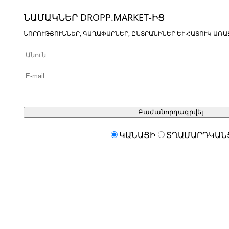
ՆԱՄԱԿՆԵՐ DROPP.MARKET-ԻՑ
ՆՈՐՈՒԹՅՈՒՆՆԵՐ, ԳԱՂԱՓԱՐՆԵՐ, ԸՆՏՐԱՆԻՆԵՐ ԵՒ ՀԱՏՈՒԿ ԱՌԱ
Բաժանորդագրվել
ԿԱՆԱՑԻ
ՏՂԱՄԱՐԴԿԱՆ