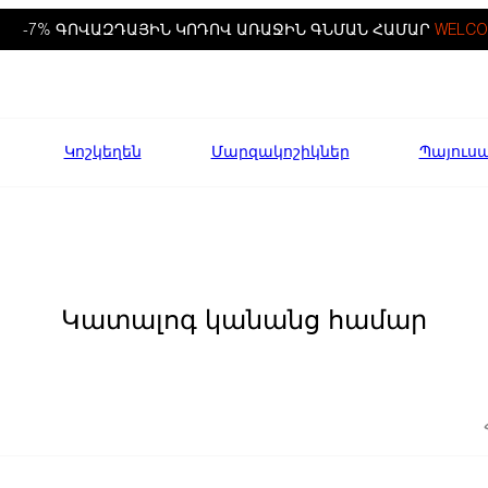
-7% ԳՈՎԱԶԴԱՅԻՆ ԿՈԴՈՎ ԱՌԱՋԻՆ ԳՆՄԱՆ ՀԱՄԱՐ
WELCO
Կոշկեղեն
Մարզակոշիկներ
Պայուս
Կատալոգ կանանց համար