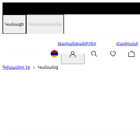
Կանացի
Տղամարդկանց
Զեղչեր
Ապրանքանիշեր
Հագուստ
Գլխավոր էջ
Կանանց