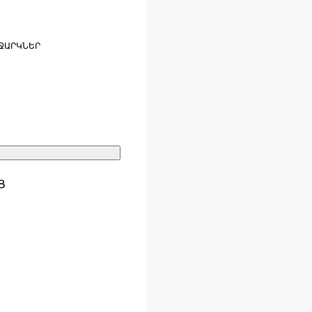
ՋԱՐԿՆԵՐ
Ց