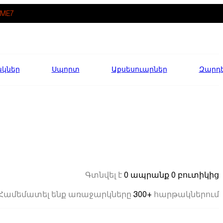
ME7
ակներ
Սպորտ
Աքսեսուարներ
Զարդ
0 ապրանք
0 բուտիկից
Գտնվել է
300+
Համեմատել ենք առաջարկները
հարթակներում