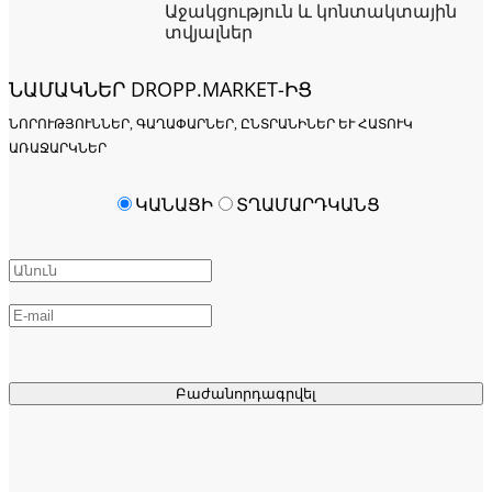
Աջակցություն և կոնտակտային
տվյալներ
ՆԱՄԱԿՆԵՐ DROPP.MARKET-ԻՑ
ՆՈՐՈՒԹՅՈՒՆՆԵՐ, ԳԱՂԱՓԱՐՆԵՐ, ԸՆՏՐԱՆԻՆԵՐ ԵՒ ՀԱՏՈՒԿ Ա
ՌԱՋԱՐԿՆԵՐ
ԿԱՆԱՑԻ
ՏՂԱՄԱՐԴԿԱՆՑ
Բաժանորդագրվել