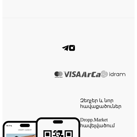
Զեղչեր և նոր
հավաքածուներ
Dropp.Market
հավելվածում