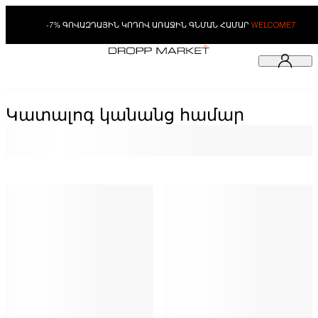
-7% ԳՈՎԱԶԴԱՅԻՆ ԿՈԴՈՎ ԱՌԱՋԻՆ ԳՆՄԱՆ ՀԱՄԱՐ
WELCOME7
Կատալոգ կանանց համար