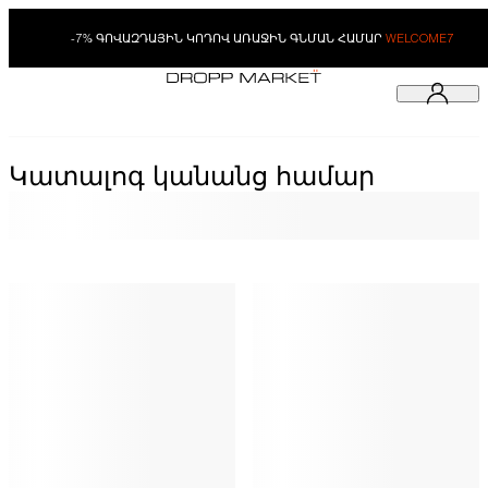
-7% ԳՈՎԱԶԴԱՅԻՆ ԿՈԴՈՎ ԱՌԱՋԻՆ ԳՆՄԱՆ ՀԱՄԱՐ
WELCOME7
Կատալոգ կանանց համար