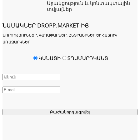
Աջակցություն և կոնտակտային
տվյալներ
ՆԱՄԱԿՆԵՐ DROPP.MARKET-ԻՑ
ՆՈՐՈՒԹՅՈՒՆՆԵՐ, ԳԱՂԱՓԱՐՆԵՐ, ԸՆՏՐԱՆԻՆԵՐ ԵՒ ՀԱՏՈՒԿ Ա
ՌԱՋԱՐԿՆԵՐ
ԿԱՆԱՑԻ
ՏՂԱՄԱՐԴԿԱՆՑ
Բաժանորդագրվել