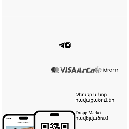
Զեղչեր և նոր
հավաքածուներ
Dropp.Market
հավելվածում