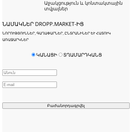
Աջակցություն և կոնտակտային
տվյալներ
ՆԱՄԱԿՆԵՐ DROPP.MARKET-ԻՑ
ՆՈՐՈՒԹՅՈՒՆՆԵՐ, ԳԱՂԱՓԱՐՆԵՐ, ԸՆՏՐԱՆԻՆԵՐ ԵՒ ՀԱՏՈՒԿ Ա
ՌԱՋԱՐԿՆԵՐ
ԿԱՆԱՑԻ
ՏՂԱՄԱՐԴԿԱՆՑ
Բաժանորդագրվել