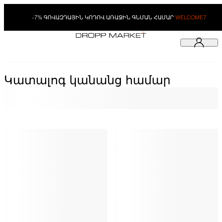
-7% ԳՈՎԱԶԴԱՅԻՆ ԿՈԴՈՎ ԱՌԱՋԻՆ ԳՆՄԱՆ ՀԱՄԱՐ
WELCOME7
Կատալոգ կանանց համար