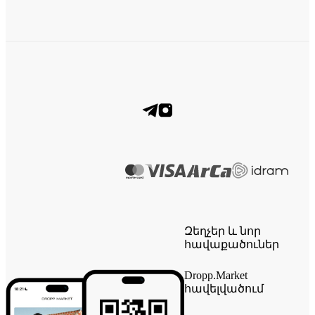
Զեղչեր և նոր
հավաքածուներ
Dropp.Market
հավելվածում