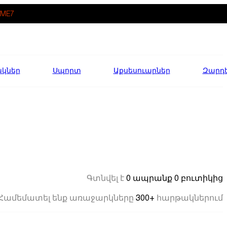
ME7
ակներ
Սպորտ
Աքսեսուարներ
Զարդ
0 ապրանք
0 բուտիկից
Գտնվել է
300+
Համեմատել ենք առաջարկները
հարթակներում