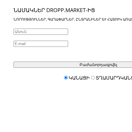
ՆԱՄԱԿՆԵՐ DROPP.MARKET-ԻՑ
ՆՈՐՈՒԹՅՈՒՆՆԵՐ, ԳԱՂԱՓԱՐՆԵՐ, ԸՆՏՐԱՆԻՆԵՐ ԵՒ ՀԱՏՈՒԿ ԱՌԱ
Բաժանորդագրվել
ԿԱՆԱՑԻ
ՏՂԱՄԱՐԴԿԱՆ