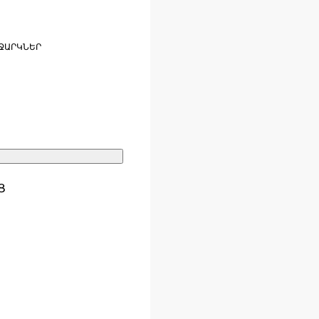
ՋԱՐԿՆԵՐ
Ց