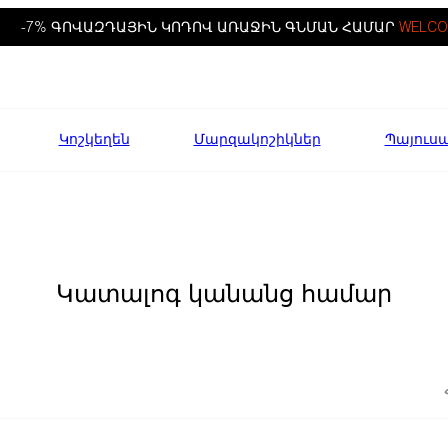
-7% ԳՈՎԱԶԴԱՅԻՆ ԿՈԴՈՎ ԱՌԱՋԻՆ ԳՆՄԱՆ ՀԱՄԱՐ
WELCO
Կոշկեղեն
Մարզակոշիկներ
Պայուս
Կատալոգ կանանց համար