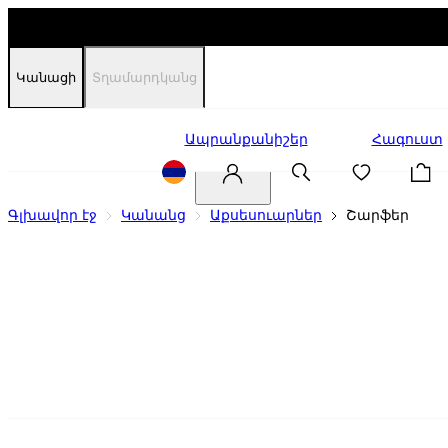
Կանացի
Տղամարդկանց
Զեղչեր
Ապրանքանիշեր
Հագուստ
Գլխավոր էջ
Կանանց
Աքսեսուարներ
Շարֆեր