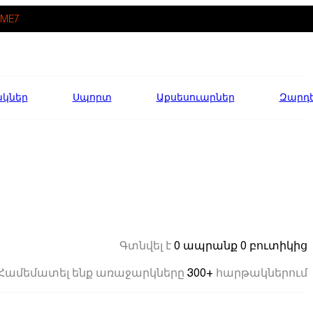
ME7
ակներ
Սպորտ
Աքսեսուարներ
Զարդ
0 ապրանք
0 բուտիկից
Գտնվել է
300+
Համեմատել ենք առաջարկները
հարթակներում