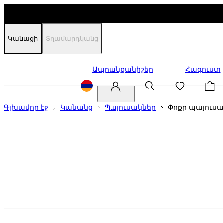
Կանացի
Տղամարդկանց
Զեղչեր
Ապրանքանիշեր
Հագուստ
Գլխավոր էջ
Կանանց
Պայուսակներ
Փոքր պայուսա