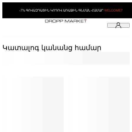
-7% ԳՈՎԱԶԴԱՅԻՆ ԿՈԴՈՎ ԱՌԱՋԻՆ ԳՆՄԱՆ ՀԱՄԱՐ
WELCOME7
Կատալոգ կանանց համար