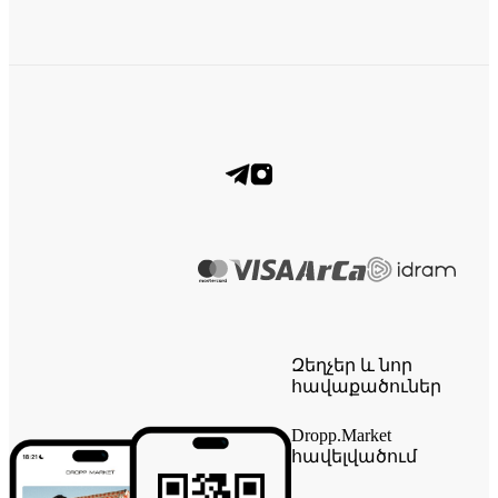
Զեղչեր և նոր
հավաքածուներ
Dropp.Market
հավելվածում