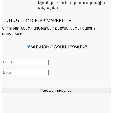
Աջակցություն և կոնտակտային
տվյալներ
ՆԱՄԱԿՆԵՐ DROPP.MARKET-ԻՑ
ՆՈՐՈՒԹՅՈՒՆՆԵՐ, ԳԱՂԱՓԱՐՆԵՐ, ԸՆՏՐԱՆԻՆԵՐ ԵՒ ՀԱՏՈՒԿ Ա
ՌԱՋԱՐԿՆԵՐ
ԿԱՆԱՑԻ
ՏՂԱՄԱՐԴԿԱՆՑ
Բաժանորդագրվել