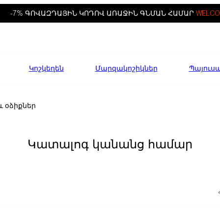
-7% ԳՈՎԱԶԴԱՅԻՆ ԿՈԴՈՎ ԱՌԱՋԻՆ ԳՆՄԱՆ ՀԱՄԱՐ
WELCO
Կոշկեղեն
Մարզակոշիկներ
Պայուս
 օձիքներ
Կատալոգ կանանց համար