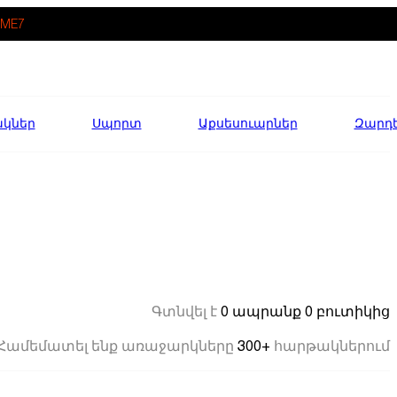
ME7
ակներ
Սպորտ
Աքսեսուարներ
Զարդ
0 ապրանք
0 բուտիկից
Գտնվել է
300+
Համեմատել ենք առաջարկները
հարթակներում