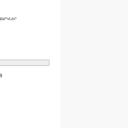
ՋԱՐԿՆԵՐ
Ց