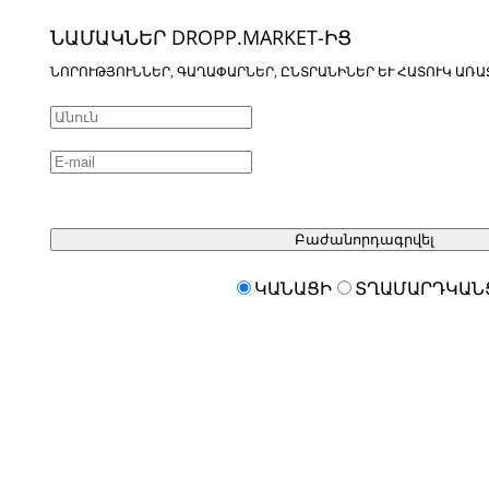
ՆԱՄԱԿՆԵՐ DROPP.MARKET-ԻՑ
ՆՈՐՈՒԹՅՈՒՆՆԵՐ, ԳԱՂԱՓԱՐՆԵՐ, ԸՆՏՐԱՆԻՆԵՐ ԵՒ ՀԱՏՈՒԿ ԱՌԱ
Բաժանորդագրվել
ԿԱՆԱՑԻ
ՏՂԱՄԱՐԴԿԱՆ