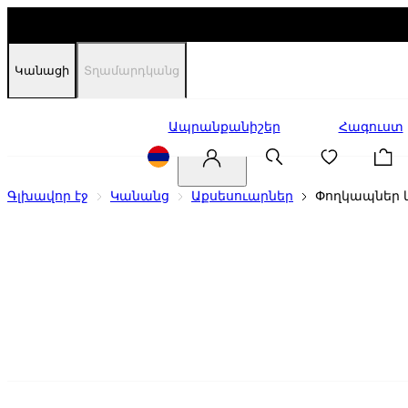
Կանացի
Տղամարդկանց
Զեղչեր
Ապրանքանիշեր
Հագուստ
Գլխավոր էջ
Կանանց
Աքսեսուարներ
Փողկապներ և